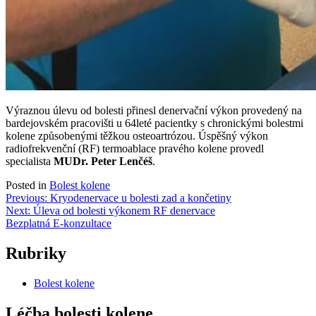
Výraznou úlevu od bolesti přinesl denervační výkon provedený na
bardejovském pracovišti u 64leté pacientky s chronickými bolestmi
kolene způsobenými těžkou osteoartrózou. Úspěšný výkon
radiofrekvenční (RF) termoablace pravého kolene provedl
specialista
MUDr. Peter Lenčéš
.
Posted in
Bolest kolene
Navigace
Previous:
Kryodenervace u bolesti zad a končetiny
Next:
Úleva od bolesti výkonem RF denervace
pro
Bezplatná E-konzultace
příspěvek
Rubriky
Bolest kolene
Léčba bolesti kolene