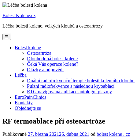
Prejsť
na
Bolest Kolene
.cz
obsah
Léčba bolesti kolene, velkých kloubů a osteoartrózy
☰
Bolest kolene
Osteoartróza
Dlouhodobá bolest kolene
Čeká Vás operace kolene?
Otázky a odpovědi
Léčba
Duální radiofrekvenční terapie bolesti kolenního kloubu
Pulzní radiofrekvence s následnou kryoablací
RTG navigovaná aplikace autologní plazmy
EuroPainClinics
Kontakty
Objednejte se
RF termoablace při osteoartróze
Publikované
27. března 2021
26. dubna 2021
od
bolest kolene . cz