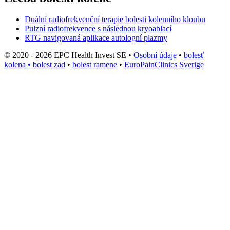
Duální radiofrekvenční terapie bolesti kolenního kloubu
Pulzní radiofrekvence s následnou kryoablací
RTG navigovaná aplikace autologní plazmy
© 2020 - 2026 EPC Health Invest SE
•
Osobní údaje
•
bolesť
kolena
•
bolest zad
•
bolest ramene
•
EuroPainClinics Sverige