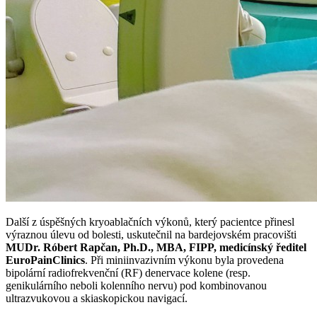
Další z úspěšných kryoablačních výkonů, který pacientce přinesl
výraznou úlevu od bolesti, uskutečnil na bardejovském pracovišti
MUDr. Róbert Rapčan, Ph.D., MBA, FIPP, medicínský ředitel
EuroPainClinics
. Při miniinvazivním výkonu byla provedena
bipolární radiofrekvenční (RF) denervace kolene (resp.
genikulárního neboli kolenního nervu) pod kombinovanou
ultrazvukovou a skiaskopickou navigací.