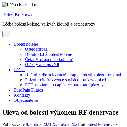
Prejsť
na
Bolest Kolene
.cz
obsah
Léčba bolesti kolene, velkých kloubů a osteoartrózy
☰
Bolest kolene
Osteoartróza
Dlouhodobá bolest kolene
Čeká Vás operace kolene?
Otázky a odpovědi
Léčba
Duální radiofrekvenční terapie bolesti kolenního kloubu
Pulzní radiofrekvence s následnou kryoablací
RTG navigovaná aplikace autologní plazmy
EuroPainClinics
Kontakty
Objednejte se
Úleva od bolesti výkonem RF denervace
Publikované
8. dubna 2021
26. dubna 2021
od
bolest kolene . cz