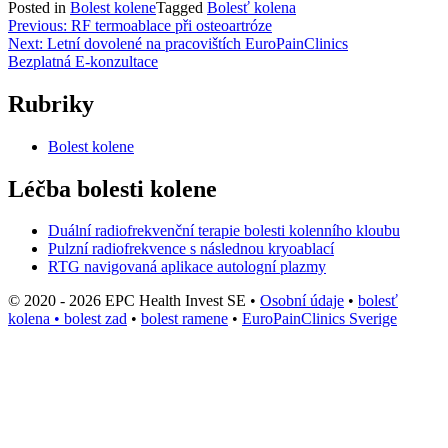
Posted in
Bolest kolene
Tagged
Bolesť kolena
Navigace
Previous:
RF termoablace při osteoartróze
Next:
Letní dovolené na pracovištích EuroPainClinics
pro
Bezplatná E-konzultace
příspěvek
Rubriky
Bolest kolene
Léčba bolesti kolene
Duální radiofrekvenční terapie bolesti kolenního kloubu
Pulzní radiofrekvence s následnou kryoablací
RTG navigovaná aplikace autologní plazmy
© 2020 - 2026 EPC Health Invest SE
•
Osobní údaje
•
bolesť
kolena
•
bolest zad
•
bolest ramene
•
EuroPainClinics Sverige