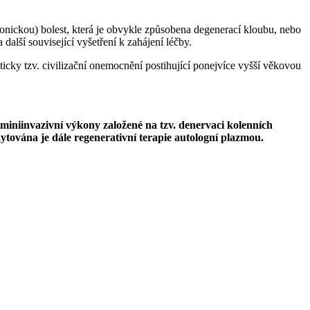
hronickou) bolest, která je obvykle způsobena degenerací kloubu, nebo
lší související vyšetření k zahájení léčby.
kticky tzv. civilizační onemocnění postihující ponejvíce vyšší věkovou
 miniinvazivní výkony založené na tzv. denervaci kolenních
ytována je dále regenerativní terapie autologní plazmou.