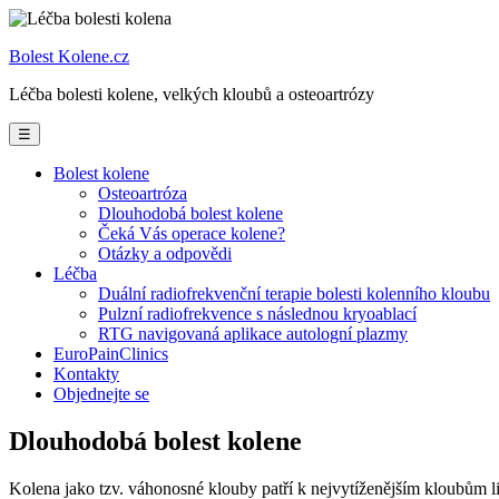
Prejsť
na
Bolest Kolene
.cz
obsah
Léčba bolesti kolene, velkých kloubů a osteoartrózy
☰
Bolest kolene
Osteoartróza
Dlouhodobá bolest kolene
Čeká Vás operace kolene?
Otázky a odpovědi
Léčba
Duální radiofrekvenční terapie bolesti kolenního kloubu
Pulzní radiofrekvence s následnou kryoablací
RTG navigovaná aplikace autologní plazmy
EuroPainClinics
Kontakty
Objednejte se
Dlouhodobá bolest kolene
Kolena jako tzv. váhonosné klouby patří k nejvytíženějším kloubům li