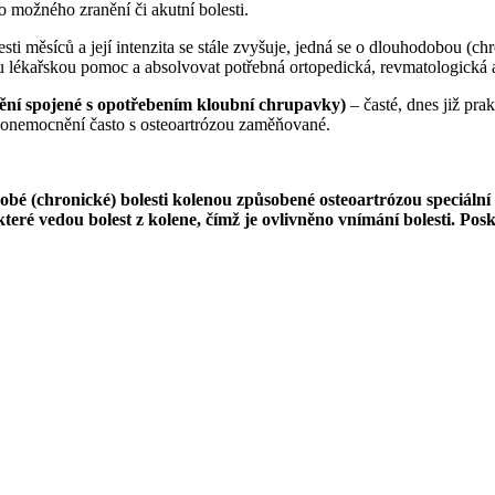
o možného zranění či akutní bolesti.
ti měsíců a její intenzita se stále zvyšuje, jedná se o dlouhodobou (c
lékařskou pomoc a absolvovat potřebná ortopedická, revmatologická a da
ění spojené s opotřebením kloubní chrupavky)
– časté, dnes již pra
), onemocnění často s osteoartrózou zaměňované.
obé (chronické) bolesti kolenou způsobené osteoartrózou speciální
eré vedou bolest z kolene, čímž je ovlivněno vnímání bolesti.
Posk