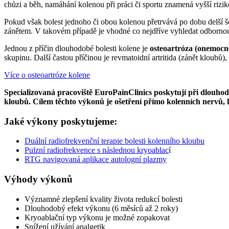
chůzi a běh, namáhání kolenou při práci či sportu znamená vyšší rizik
Pokud však bolest jednoho či obou kolenou přetrvává po dobu delší šes
zánětem. V takovém případě je vhodné co nejdříve vyhledat odbornou 
Jednou z příčin dlouhodobé bolesti kolene je
osteoartróza (onemocn
skupinu. Další častou příčinou je revmatoidní artritida (zánět kloubů
Více o osteoartróze kolene
Specializovaná pracoviště EuroPainClinics poskytují při dlouhod
kloubů. Cílem těchto výkonů je ošetření přímo kolenních nervů, kt
Jaké výkony poskytujeme:
Duální radiofrekvenční terapie bolesti kolenního kloubu
Pulzní radiofrekvence s následnou kryoablac
í
RTG navigovaná aplikace autologní plazmy
Výhody výkonů
Významné zlepšení kvality života redukcí bolesti
Dlouhodobý efekt výkonu (6 měsíců až 2 roky)
Kryoablační typ výkonu je možné zopakovat
Snížení užívání analgetik