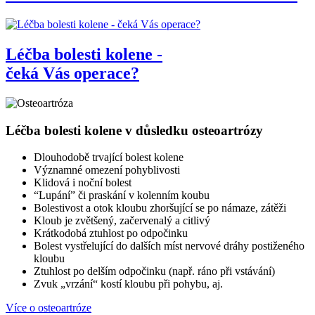
Léčba bolesti kolene -
čeká Vás operace?
Léčba bolesti kolene v důsledku osteoartrózy
Dlouhodobě trvající bolest kolene
Významné omezení pohyblivosti
Klidová i noční bolest
“Lupání” či praskání v kolenním koubu
Bolestivost a otok kloubu zhoršující se po námaze, zátěži
Kloub je zvětšený, začervenalý a citlivý
Krátkodobá ztuhlost po odpočinku
Bolest vystřelující do dalších míst nervové dráhy postiženého
kloubu
Ztuhlost po delším odpočinku (např. ráno při vstávání)
Zvuk „vrzání“ kostí kloubu při pohybu, aj.
Více o osteoartróze