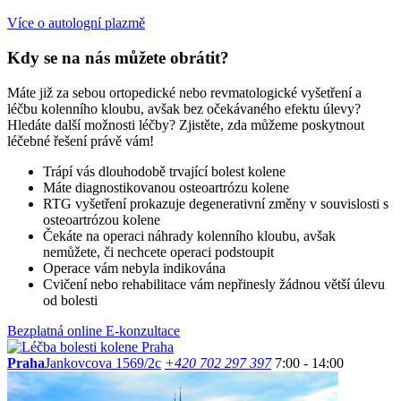
Více o autologní plazmě
Kdy se na nás můžete obrátit?
Máte již za sebou ortopedické nebo revmatologické vyšetření a
léčbu kolenního kloubu, avšak bez očekávaného efektu úlevy?
Hledáte další možnosti léčby? Zjistěte, zda můžeme poskytnout
léčebné řešení právě vám!
Trápí vás dlouhodobě trvající bolest kolene
Máte diagnostikovanou osteoartrózu kolene
RTG vyšetření prokazuje degenerativní změny v souvislosti s
osteoartrózou kolene
Čekáte na operaci náhrady kolenního kloubu, avšak
nemůžete, či nechcete operaci podstoupit
Operace vám nebyla indikována
Cvičení nebo rehabilitace vám nepřinesly žádnou větší úlevu
od bolesti
Bezplatná online E-konzultace
Praha
Jankovcova 1569/2c
+420 702 297 397
7:00 - 14:00