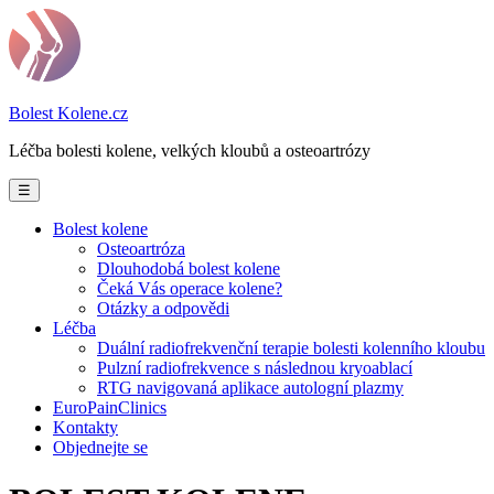
Prejsť
na
obsah
Bolest Kolene
.cz
Léčba bolesti kolene, velkých kloubů a osteoartrózy
☰
Bolest kolene
Osteoartróza
Dlouhodobá bolest kolene
Čeká Vás operace kolene?
Otázky a odpovědi
Léčba
Duální radiofrekvenční terapie bolesti kolenního kloubu
Pulzní radiofrekvence s následnou kryoablací
RTG navigovaná aplikace autologní plazmy
EuroPainClinics
Kontakty
Objednejte se